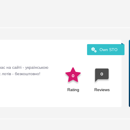
Own STO
ас на сайті - українською
 лотів - безкоштовно!
0
0
Rating
Reviews