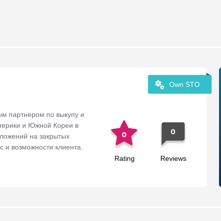
Own STO
ым партнером по выкупу и
мерики и Южной Кореи в
0
0
дложений на закрытых
 и возможности клиента.
Rating
Reviews