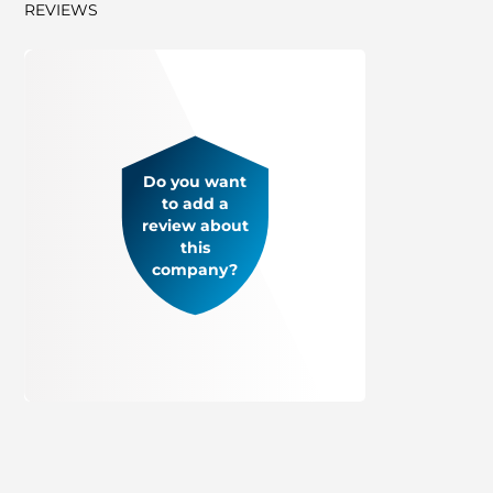
REVIEWS
Do you want
to add a
review about
this
company?