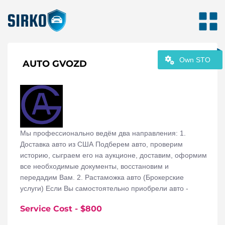
Own STO
AUTO GVOZD
Мы профессионально ведём два направления: 1.
Доставка авто из США Подберем авто, проверим
историю, сыграем его на аукционе, доставим, оформим
все необходимые документы, восстановим и
передадим Вам. 2. Растаможка авто (Брокерские
услуги) Если Вы самостоятельно приобрели авто -
проконсультируем на каждом этапе покупки,
Service Cost
- $
800
пересечения границы, а также растаможим Ваше авто в
Киеве.