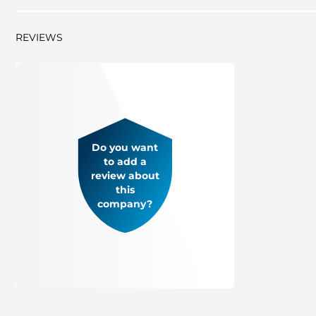
REVIEWS
Do you want
to add a
review about
this
company?