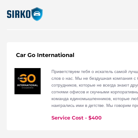
Car Go International
Приветствуем тебя о искатель самой луч
слов о нас. Мы не бездушная компания с
сотрудников, которые не всегда знают дру
сотнями офисов и скучными корпоративн
команда единомышленников, которые люб
наигрались ими в детстве. Мы говорим п
машины, мы ездим на машинах. Одним с
Service Cost
- $
400
“всё”! По этому найти вам “конфетку” с х
отличной комплектации и в нужном бюджет
интересный челендж! Источник: https://car