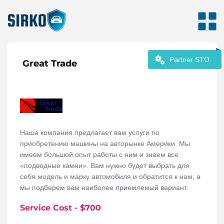
Partner STO
Great Trade
Наша компания предлагает вам услуги по
приобретению машины на авторынке Америки. Мы
имеем большой опыт работы с ним и знаем все
«подводные камни». Вам нужно будет выбрать для
себя модель и марку автомобиля и обратится к нам, а
мы подберем вам наиболее приемлемый вариант.
Также мы возьмем на себя доставку машины в Украину
Service Cost
- $
700
и ее растаможку. Возможен и вариант «под ключ», когда
вы просто выберете модель и получите ее в скорости с