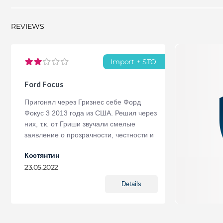
проверенная компания. Каждый год с н
владельцами американских авто становят
клиентов. Среди них можете быть и вы. 
REVIEWS
зависят от курса НБУ
Import + STO
Ford
Focus
Пригонял через Гризнес себе Форд
Фокус 3 2013 года из США. Решил через
них, т.к. от Гриши звучали смелые
заявление о прозрачности, честности и
о доставке авто за 28 дней. При этом,
Костянтин
стоимость услуг у них самая высокая по
23.05.2022
рынку - 1000$. Итак, по порядку: -
Подборщики авто абсолютно не
Details
учитывают пожелания и накидывают
все подряд варианты с аукциона, что
попало, лишь бы клиент быстрее купил.
Все муки выбора спихивают на клиента,