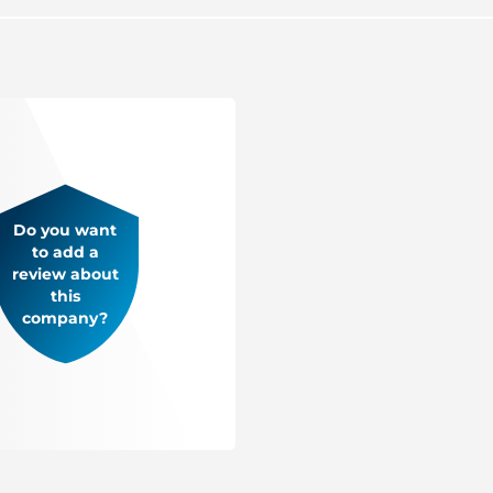
ашей помощью
ся более 1500 довольных
*Таможенные платежи
Do you want
to add a
review about
this
company?