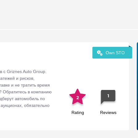
Own STO
 с Griznes Auto Group.
атежей и рисков,
авке и не тратить время
е? Обратитесь в компанию
1
2
одберут автомобиль по
аукционах, обязательно
вят и растаможат в
Rating
Reviews
и специалисты - будет
те. Никаких
roup - это надежная и