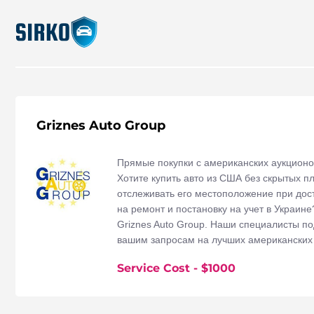
Griznes Auto Group
Прямые покупки с американских аукционов
Хотите купить авто из США без скрытых пл
отслеживать его местоположение при дост
на ремонт и постановку на учет в Украин
Griznes Auto Group. Наши специалисты п
вашим запросам на лучших американских 
проверят его по всем базам, купят, доста
Service Cost
- $
1000
Украине. Цена*, которую озвучат Вам наш
окончательной ценой, которую вы заплати
дополнительных платежей. Griznes Auto G