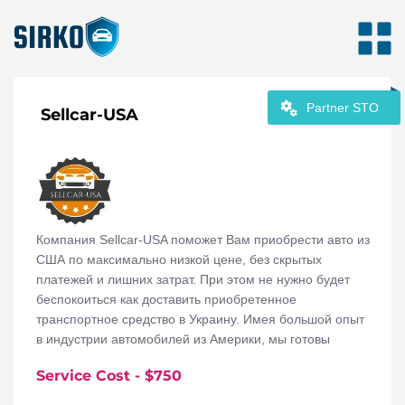
Partner STO
Sellcar-USA
Компания Sellcar-USA поможет Вам приобрести авто из
США по максимально низкой цене, без скрытых
платежей и лишних затрат. При этом не нужно будет
беспокоиться как доставить приобретенное
транспортное средство в Украину. Имея большой опыт
в индустрии автомобилей из Америки, мы готовы
предоставить по настоящему качественные услуги по
Service Cost
- $
750
покупке и доставке авто с аукционов США. При доставке
все транспортные средства страхуются для