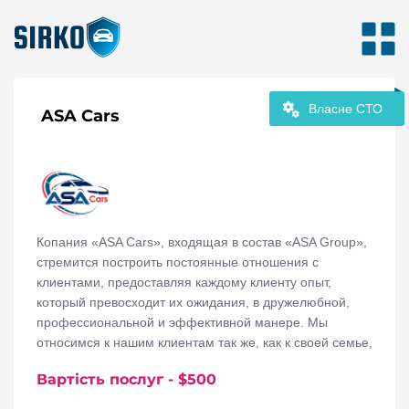
Власне СТО
ASA Cars
Копания «ASA Cars», входящая в состав «ASA Group»,
стремится построить постоянные отношения с
клиентами, предоставляя каждому клиенту опыт,
который превосходит их ожидания, в дружелюбной,
профессиональной и эффективной манере. Мы
относимся к нашим клиентам так же, как к своей семье,
помогая им удовлетворить их потребности в
Вартість послуг
- $
500
транспорте. Наша цель - быть вашим постоянным
поставщиком автомобильных товаров и услуг.