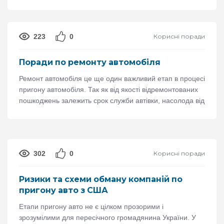
ліквідний на ринку України.
223
0
Корисні поради
Поради по ремонту автомобіля
Ремонт автомобіля це ще один важливий етап в процесі
пригону автомобіля. Так як від якості відремонтованих
пошкоджень залежить срок служби автівки, насолода від
зовнішнього вигляду і саме головне це ваша безпека у
дорозі.
302
0
Корисні поради
Ризики та схеми обману компаній по
пригону авто з США
Етапи пригону авто не є цілком прозорими і
зрозумілими для пересічного громадянина України. У