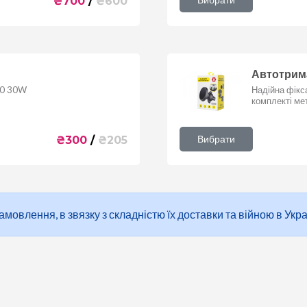
₴
700
/
₴
600
Автотрима
3.0 30W
Надійна фікса
комплекті ме
Вибрати
₴
300
/
₴
205
овлення, в звязку з складністю їх доставки та війною в Украї