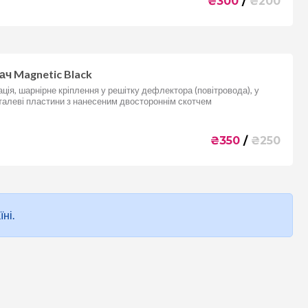
₴
300
/
₴
200
ч Magnetic Black
ція, шарнірне кріплення у решітку дефлектора (повітровода), у
талеві пластини з нанесеним двостороннім скотчем
₴
350
/
₴
250
ні.