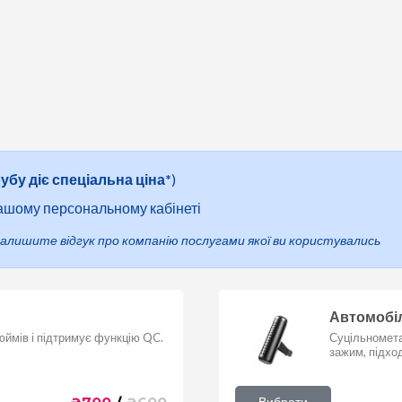
убу діє спеціальна ціна
*
)
вашому персональному кабінеті
алишите відгук про компанію послугами якої ви користувались
Автомобіл
юймів і підтримує функцію QC.
Суцільномета
зажим, підхо
Вибрати