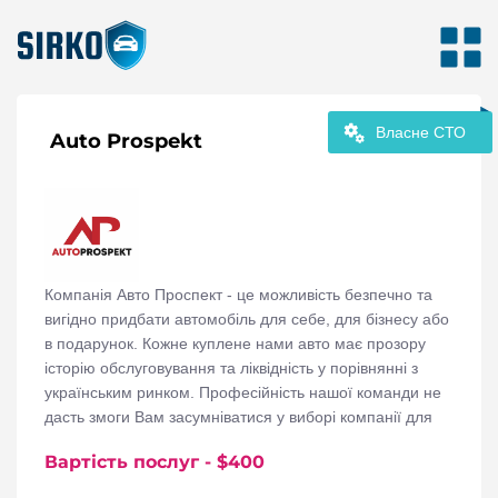
Власне СТО
Auto Prospekt
Компанія Авто Проспект - це можливість безпечно та
вигідно придбати автомобіль для себе, для бізнесу або
в подарунок. Кожне куплене нами авто має прозору
історію обслуговування та ліквідність у порівнянні з
українським ринком. Професійність нашої команди не
дасть змоги Вам засумніватися у виборі компанії для
співпраці. Адже наша основна цінність - це задоволений
Вартість послуг
- $
400
покупкою Замовник.