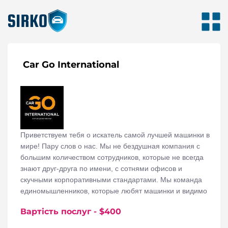
Car Go International
Приветствуем тебя о искатель самой лучшей машинки в
мире! Пару слов о нас. Мы не бездушная компания с
большим количеством сотрудников, которые не всегда
знают друг-друга по имени, с сотнями офисов и
скучными корпоративными стандартами. Мы команда
единомышленников, которые любят машинки и видимо
не наигрались ими в детстве. Мы говорим про машины,
Вартість послуг
- $
400
мы читаем про машины, мы ездим на машинах. Одним
словом – машины наше “всё”! По этому найти вам