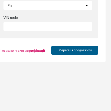
VIN code
ліковано після верифікації
Зберегти і продовжити