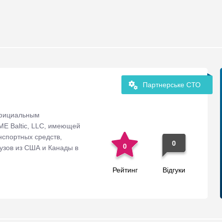
Партнерське СТО
официальным
E Baltic, LLC, имеющей
нспортных средств,
0
0
рузов из США и Канады в
Рейтинг
Відгуки