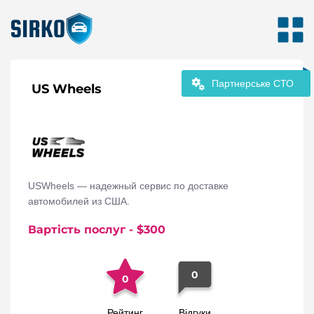
Партнерське СТО
US Wheels
USWheels — надежный сервис по доставке
автомобилей из США.
Вартість послуг
- $
300
0
0
Рейтинг
Відгуки